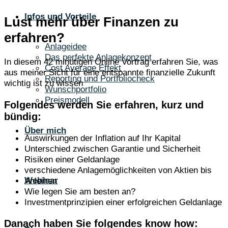
Infos und Vorteile
Lust mehr über Finanzen zu
erfahren?
Anlageidee
Das perfekte Anlagekonzept
In diesem 42 minütigen Online Vortrag erfahren Sie, was
Cost Average Effekt
aus meiner Sicht für eine entspannte finanzielle Zukunft
Reporting und Portfoliocheck
wichtig ist zu wissen
Wunschportfolio
Preismodell
Folgendes werden Sie erfahren, kurz und
bündig:
Über mich
Auswirkungen der Inflation auf Ihr Kapital
Unterschied zwischen Garantie und Sicherheit
Risiken einer Geldanlage
verschiedene Anlagemöglichkeiten von Aktien bis
Webinar
Anleihen
Wie legen Sie am besten an?
Investmentprinzipien einer erfolgreichen Geldanlage
Danach haben Sie folgendes know how: