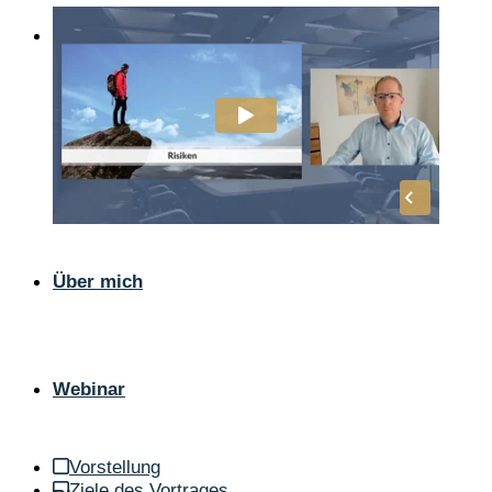
Infos und Vorteile
Anlageidee
Das perfekte Anlagekonzept
Cost Average Effekt
Reporting und Portfoliocheck
Wunschportfolio
Preismodell
Über mich
Webinar
Vorstellung
Ziele des Vortrages