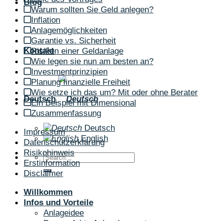
Blog
Warum sollten Sie Geld anlegen?
Inflation
Anlagemöglichkeiten
Garantie vs. Sicherheit
Kontakt
Risiken einer Geldanlage
Wie legen sie nun am besten an?
Investmentprinzipien
Planung finanzielle Freiheit
Wie setze ich das um? Mit oder ohne Berater
Deutsch
Ein Beispiel mit Dimensional
Zusammenfassung
Deutsch
Impressum
English
Datenschutzerklärung
Risikohinweis
Erstinformation
Disclaimer
Willkommen
Infos und Vorteile
Anlageidee